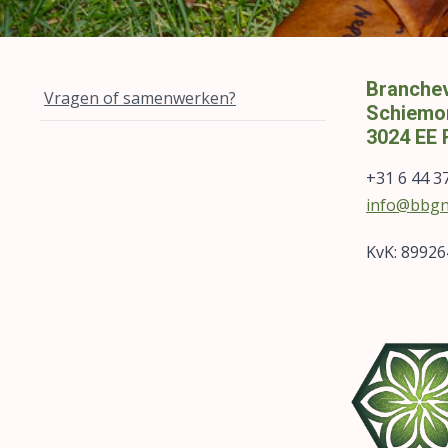
Branchev
Vragen of samenwerken?
Schiemo
3024 EE 
+31 6 44 3
info@bbgn
KvK: 8992