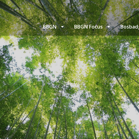
BBGN
BBGN Focus
Bosbad