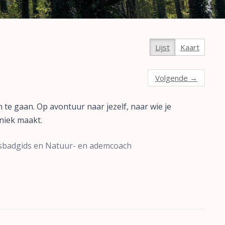
Lijst
Kaart
Volgende
→
n te gaan. Op avontuur naar jezelf, naar wie je
uniek maakt.
osbadgids en Natuur- en ademcoach