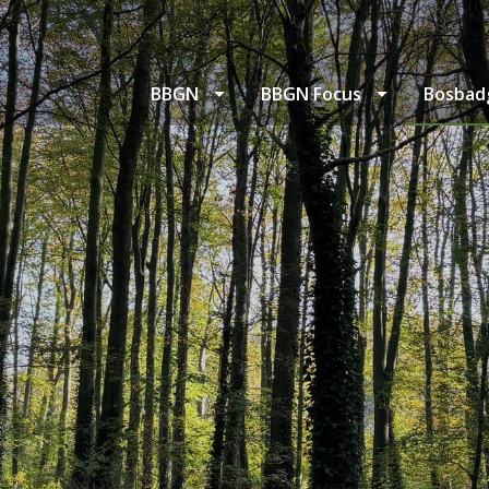
BBGN
BBGN Focus
Bosbad