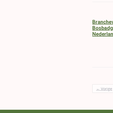
Branchev
Bosbadg
Nederla
←
Vorige