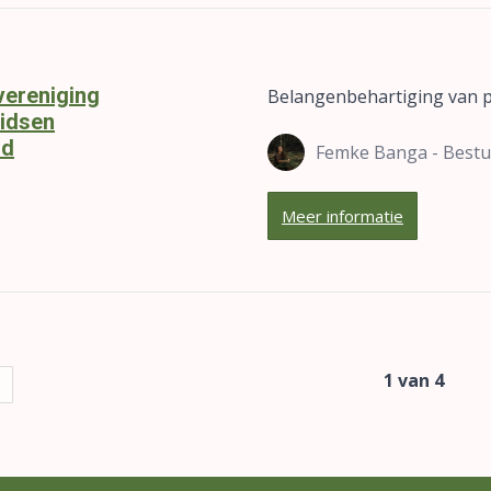
ereniging
Belangenbehartiging van p
idsen
nd
Femke Banga - Bestu
Meer informatie
1 van 4