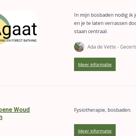
In mijn bosbaden nodig ik j
en je te laten verrassen 
staan centraal.
Ada de Vette - Gecert
Meer informatie
roene Woud
Fysiotherapie, bosbaden.
n
Meer informatie