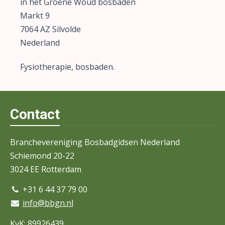
in het Groene Woud bosbaden
Markt 9
7064 AZ Silvolde
Nederland
Fysiotherapie, bosbaden.
Contact
Branchevereniging Bosbadgidsen Nederland
Schiemond 20-22
3024 EE Rotterdam
+31 6 44 37 79 00
info@bbgn.nl
KvK: 89926439