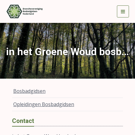
Togg
navig
in het Groene Woud bosbaden
Bosbadgidsen
Opleidingen Bosbadgidsen
Contact